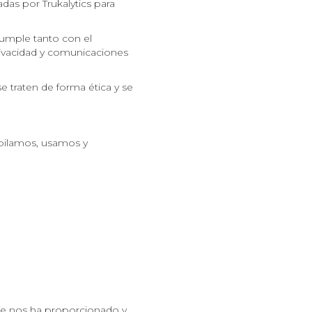
adas por Trukalytics para
cumple tanto con el
ivacidad y comunicaciones
e traten de forma ética y se
pilamos, usamos y
ue nos ha proporcionado y