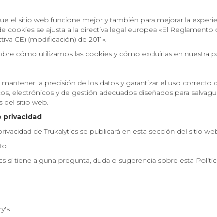
que el sitio web funcione mejor y también para mejorar la experie
de cookies se ajusta a la directiva legal europea «El Reglamento 
iva CE) (modificación) de 2011».
re cómo utilizamos las cookies y cómo excluirlas en nuestra p
 mantener la precisión de los datos y garantizar el uso correcto d
cos, electrónicos y de gestión adecuados diseñados para salvagua
 del sitio web.
e privacidad
rivacidad de Trukalytics se publicará en esta sección del sitio we
to
s si tiene alguna pregunta, duda o sugerencia sobre esta Políti
y's