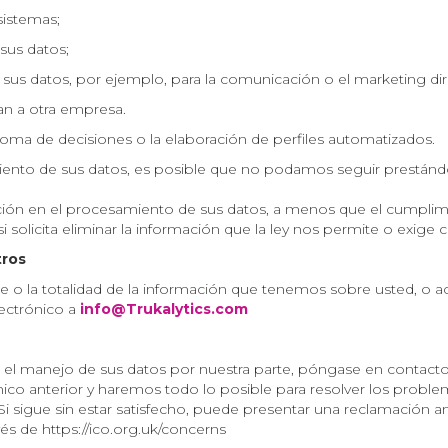
sistemas;
sus datos;
us datos, por ejemplo, para la comunicación o el marketing dir
an a otra empresa.
 toma de decisiones o la elaboración de perfiles automatizados.
miento de sus datos, es posible que no podamos seguir prestándo
ión en el procesamiento de sus datos, a menos que el cumplimie
 solicita eliminar la información que la ley nos permite o exige 
tros
 o la totalidad de la información que tenemos sobre usted, o act
ectrónico a
info@Trukalytics.com
 el manejo de sus datos por nuestra parte, póngase en contact
ico anterior y haremos todo lo posible para resolver los proble
Si sigue sin estar satisfecho, puede presentar una reclamación ant
s de https://ico.org.uk/concerns