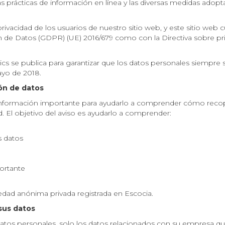
las prácticas de información en línea y las diversas medidas adopt
ivacidad de los usuarios de nuestro sitio web, y este sitio web 
de Datos (GDPR) (UE) 2016/679 como con la Directiva sobre pr
tics se publica para garantizar que los datos personales siempre s
ayo de 2018.
ón de datos
 información importante para ayudarlo a comprender cómo reco
 El objetivo del aviso es ayudarlo a comprender:
s datos
ortante
iedad anónima privada registrada en Escocia.
sus datos
tos personales, solo los datos relacionados con su empresa q