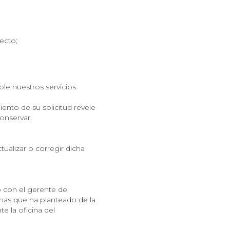
ecto;
le nuestros servicios.
nto de su solicitud revele
conservar.
ualizar o corregir dicha
o con el gerente de
mas que ha planteado de la
e la oficina del