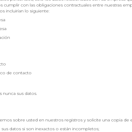
s cumplir con las obligaciones contractuales entre nuestras em
s incluirían lo siguiente:
esa
resa
ación
cto
ico de contacto
 nunca sus datos.
mos sobre usted en nuestros registros y solicite una copia de 
 sus datos si son inexactos o están incompletos;